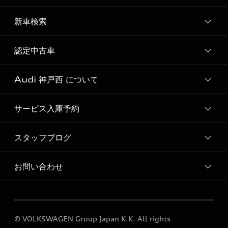
ディーラー独自イベント
新車検索
試乗予約
試乗車・展示車一覧
認定中古車
新車検索
Audi 神戸西 について
Audi認定中古車検索
サービス入庫予約
Audi 神戸西 店舗情報
Audi 神戸西 運営会社概要
スタッフブログ
Audi 神戸西 サービス入庫予約
採用情報
点検整備料金表
お問い合わせ
スタッフブログ
各種お問い合わせ
© VOLKSWAGEN Group Japan K.K. All rights